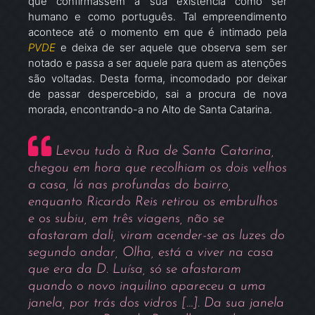
que confirmassem a sua existência como ser
humano e como português. Tal empreendimento
acontece até o momento em que é intimado pela
PVDE
e deixa de ser aquele que observa sem ser
notado e passa a ser aquele para quem as atenções
são voltadas. Desta forma, incomodado por deixar
de passar despercebido, sai a procura de nova
morada, encontrando-a no Alto de Santa Catarina.
Levou tudo à Rua de Santa Catarina,
chegou em hora que recolhiam os dois velhos
a casa, lá nas profundas do bairro,
enquanto Ricardo Reis retirou os embrulhos
e os subiu, em três viagens, não se
afastaram dali, viram acender-se as luzes do
segundo andar, Olha, está a viver na casa
que era da D. Luísa, só se afastaram
quando o novo inquilino apareceu a uma
janela, por trás dos vidros […]. Da sua janela