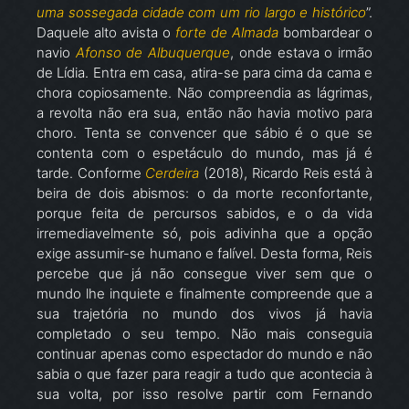
uma sossegada cidade com um rio largo e histórico
”.
Daquele alto avista o
forte de Almada
bombardear o
navio
Afonso de Albuquerque
, onde estava o irmão
de Lídia. Entra em casa, atira-se para cima da cama e
chora copiosamente. Não compreendia as lágrimas,
a revolta não era sua, então não havia motivo para
choro. Tenta se convencer que sábio é o que se
contenta com o espetáculo do mundo, mas já é
tarde. Conforme
Cerdeira
(2018), Ricardo Reis está à
beira de dois abismos: o da morte reconfortante,
porque feita de percursos sabidos, e o da vida
irremediavelmente só, pois adivinha que a opção
exige assumir-se humano e falível. Desta forma, Reis
percebe que já não consegue viver sem que o
mundo lhe inquiete e finalmente compreende que a
sua trajetória no mundo dos vivos já havia
completado o seu tempo. Não mais conseguia
continuar apenas como espectador do mundo e não
sabia o que fazer para reagir a tudo que acontecia à
sua volta, por isso resolve partir com Fernando