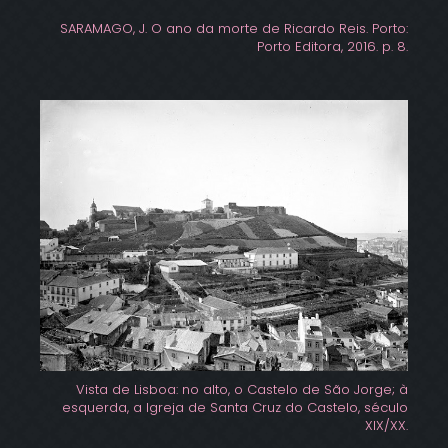
SARAMAGO, J. O ano da morte de Ricardo Reis. Porto:
Porto Editora, 2016. p. 8.
Vista de Lisboa: no alto, o Castelo de São Jorge; à
esquerda, a Igreja de Santa Cruz do Castelo, século
XIX/XX.