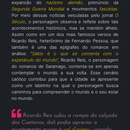
expansão do
nazismo alemão
, prenúncio da
Segunda Guerra Mundial
e movimentos
fascistas
.
Por meio dessas notícias veiculadas pelo jornal
O
Século
, o personagem observa e reflete sobre tais
acontecimentos históricos, mas se mantém alheio.
Assim como em um dos mais famosos versos de
Ricardo Reis, heterônimo de Fernando Pessoa, que
também é uma das epígrafes do romance em
análise: “
Sábio é o que se contenta com o
espetáculo do mundo
”, Ricardo Reis, o personagem
do romance de Saramago, contenta-se em apenas
contemplar o mundo a sua volta. Esse cenário
caótico contribui para que a cidade se apresente
como um labirinto na qual o personagem busca
caminhos para compreender o mundo e o seu estar
no mundo.
Ricardo Reis subiu a rampa da calçada
dos Caetanos, dali podia apreciar o
ajuntamento quase à
vol d’osieau
, voando