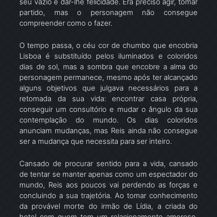
seu vazio e dar-lhe felicidade. Era preciso agir, tomar
partido, mas o personagem não consegue
compreender como o fazer.
O tempo passa, o céu cor de chumbo que encobria
Lisboa é substituído pelos iluminados e coloridos
dias de sol, mas a sombra que encobre a alma do
personagem permanece, mesmo após ter alcançado
alguns objetivos que julgava necessários para a
retomada da sua vida: encontrar casa própria,
conseguir um consultório e mudar o ângulo da sua
contemplação do mundo. Os dias coloridos
anunciam mudanças, mas Reis ainda não consegue
ser a mudança que necessita para ser inteiro.
Cansado de procurar sentido para a vida, cansado
de tentar se manter apenas como um espectador do
mundo, Reis aos poucos vai perdendo as forças e
concluindo a sua trajetória. Ao tomar conhecimento
da provável morte do irmão de Lídia, a criada do
hotel com quem tem um relacionamento amoroso,