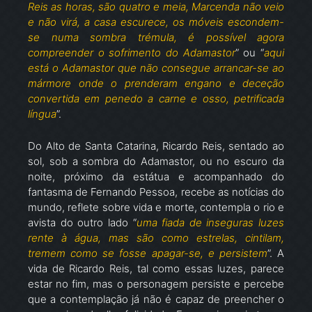
Reis as horas, são quatro e meia, Marcenda não veio
e não virá, a casa escurece, os móveis escondem-
se numa sombra trémula, é possível agora
compreender o sofrimento do Adamastor
” ou “
aqui
está o Adamastor que não consegue arrancar-se ao
mármore onde o prenderam engano e deceção
convertida em penedo a carne e osso, petrificada
língua
”.
Do Alto de Santa Catarina, Ricardo Reis, sentado ao
sol, sob a sombra do Adamastor, ou no escuro da
noite, próximo da estátua e acompanhado do
fantasma de Fernando Pessoa, recebe as notícias do
mundo, reflete sobre vida e morte, contempla o rio e
avista do outro lado “
uma fiada de inseguras luzes
rente à água, mas são como estrelas, cintilam,
tremem como se fosse apagar-se, e persistem
”. A
vida de Ricardo Reis, tal como essas luzes, parece
estar no fim, mas o personagem persiste e percebe
que a contemplação já não é capaz de preencher o