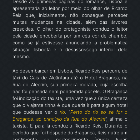
Desde as primeiras páginas do romance, Lisboa é
apresentada ao leitor por meio do olhar de Ricardo
Reis que, inicialmente, não consegue perceber
muitas mudanças na cidade, além das árvores
crescidas. O olhar do protagonista conduz o leitor
pela cidade encoberta por um céu cor de chumbo,
como se já estivesse anunciando a problemática
situação lisboeta e o desassossego interior dele
mesmo.
Ao desembarcar em Lisboa, Ricardo Reis percorre de
táxi do Cais de Alcântara até o Hotel Bragança, na
Rua do Alecrim, sua primeira morada, cuja escolha
não foi pensada nem ponderada por ele. O Bragança
foi indicação do taxista, uma vez que a única certeza
que o viajante tinha é que queria ir para algum hotel
que pudesse ver o
rio
. “
Perto do rio só se for o
Bragança, ao princípio da Rua do Alecrim
”, afirma o
taxista. E para lá conduziu Ricardo Reis. Durante o
período que foi hóspede do Bragança, Reis nutre um
sentimento de pertencimento àquele lugar,