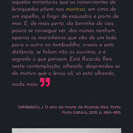
aquelas miniaturas que os comerciantes de
brinquedos põem nas
montras
, em cima de
um espelho, a fingir de esquadra e porto de
mar. E, de mais perto, da beirinha do cais,
pouco se consegue ver, dos nomes nenhum,
apenas os marinheiros que vão de um lado
para o outro no tombadilho, irreais a esta
distância, se falam não os ouvimos, e é
segredo o que pensam. Está Ricardo Reis
nesta contemplação, alheado, desprendeu-se
do motivo que o levou ali, só está olhando,
nada mais.
SARAMAGO, J. O ano da morte de Ricardo Reis. Porto:
Porto Editora, 2016. p. 484-485.