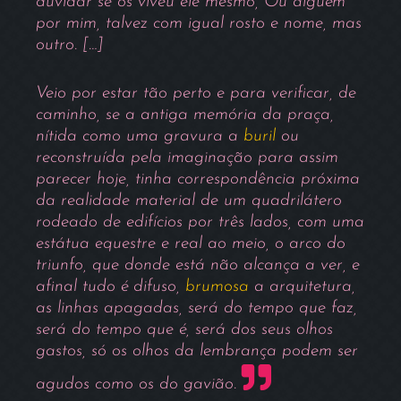
duvidar se os viveu ele mesmo, Ou alguém
por mim, talvez com igual rosto e nome, mas
outro. […]
Veio por estar tão perto e para verificar, de
caminho, se a antiga memória da praça,
nítida como uma gravura a
buril
ou
reconstruída pela imaginação para assim
parecer hoje, tinha correspondência próxima
da realidade material de um quadrilátero
rodeado de edifícios por três lados, com uma
estátua equestre e real ao meio, o arco do
triunfo, que donde está não alcança a ver, e
afinal tudo é difuso,
brumosa
a arquitetura,
as linhas apagadas, será do tempo que faz,
será do tempo que é, será dos seus olhos
gastos, só os olhos da lembrança podem ser
agudos como os do gavião.