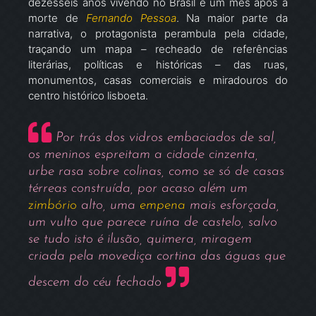
dezesseis anos vivendo no Brasil e um mês após a
morte de
Fernando Pessoa
. Na maior parte da
narrativa, o protagonista perambula pela cidade,
traçando um mapa – recheado de referências
literárias, políticas e históricas – das ruas,
monumentos, casas comerciais e miradouros do
centro histórico lisboeta.
Por trás dos vidros embaciados de sal,
os meninos espreitam a cidade cinzenta,
urbe rasa sobre colinas, como se só de casas
térreas construída, por acaso além um
zimbório
alto, uma
empena
mais esforçada,
um vulto que parece ruína de castelo, salvo
se tudo isto é ilusão, quimera, miragem
criada pela movediça cortina das águas que
descem do céu fechado