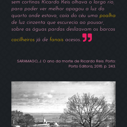
sem cortinas Ricardo Reis olhava o largo rio,
para poder ver melhor apagou a luz do
quarto onde estava, caía do céu uma
poalha
de luz cinzenta que escurecia ao pousar,
sobre as águas pardas deslizavam os barcos
cacilheiros
já de
fanais
acesos.
SARAMAGO, J. O ano da morte de Ricardo Reis. Porto:
Porto Editora, 2016. p. 243.