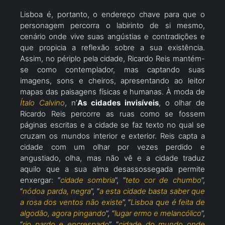
Lisboa é, portanto, o endereço chave para que o
personagem percorra o labirinto de si mesmo,
cenário onde vive suas angústias e contradições e
que propicia a reflexão sobre a sua existência.
Assim, no périplo pela cidade, Ricardo Reis mantém-
se como contemplador, mas captando suas
imagens, sons e cheiros, apresentando ao leitor
mapas das paisagens físicas e humanas. À moda de
Ítalo Calvino
, n’
As cidades invisíveis
, o olhar de
Ricardo Reis percorre as ruas como se fossem
páginas escritas e a cidade se faz texto no qual se
cruzam os mundos interior e exterior. Reis capta a
cidade com um olhar por vezes perdido e
angustiado, olha, mas não vê e a cidade traduz
aquilo que a sua alma desassossegada permite
enxergar: “
cidade sombria
”, “
teto cor de chumbo
”,
“
nódoa parda, negra
”, “
a esta cidade basta saber que
a rosa dos ventos não existe
”, “
Lisboa que é feita de
algodão, agora pingando
”, “
lugar ermo e melancólico
”,
“
rio pardo e encrespado
”, “
cidade do mundo onde