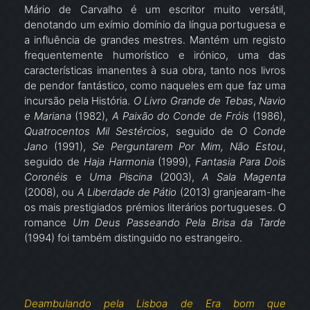
Mário de Carvalho é um escritor muito versátil,
denotando um exímio domínio da língua portuguesa e
a influência de grandes mestres. Mantém um registo
frequentemente humorístico e irónico, uma das
características imanentes à sua obra, tanto nos livros
de pendor fantástico, como naqueles em que faz uma
incursão pela História.
O Livro Grande de Tebas
,
Navio
e Mariana
(1982),
A Paixão do Conde de Fróis
(1986),
Quatrocentos Mil Sestércios
, seguido de
O Conde
Jano
(1991),
Se Perguntarem Por Mim, Não Estou
,
seguido de
Haja Harmonia
(1999),
Fantasia Para Dois
Coronéis
e
Uma Piscina
(2003),
A Sala Magenta
(2008), ou
A Liberdade de Pátio
(2013) granjearam-lhe
os mais prestigiados prémios literários portugueses. O
romance
Um Deus Passeando Pela Brisa da Tarde
(1994) foi também distinguido no estrangeiro.
Deambulando pela Lisboa de Era bom que