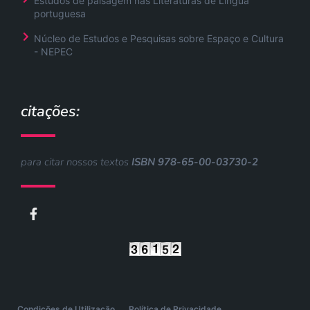
Estudos de paisagem nas Literaturas de Lingua
portuguesa
Núcleo de Estudos e Pesquisas sobre Espaço e Cultura
- NEPEC
citações:
para citar nossos textos
ISBN 978-65-00-03730-2
F
a
c
e
b
o
o
k
-
Condições de Utilização
Política de Privacidade