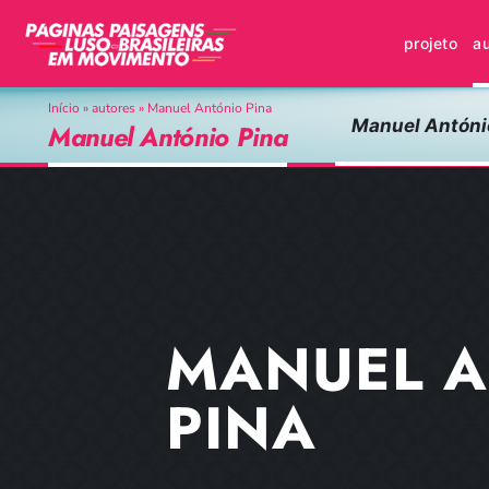
Skip
to
projeto
a
content
Início
»
autores
»
Manuel António Pina
Luís Quintais
Machado de Assis
Manuel Antóni
Manuel António Pina
MANUEL 
PINA