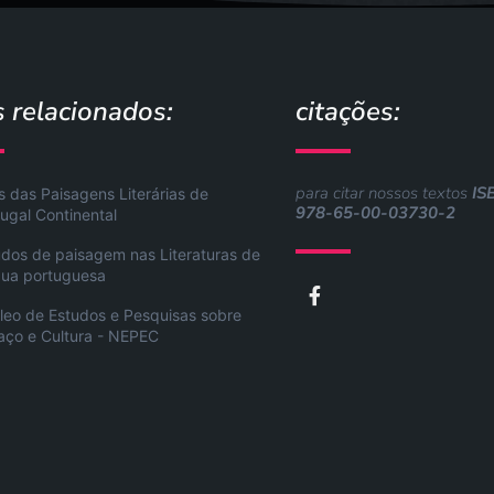
s relacionados:
citações:
para citar nossos textos
IS
s das Paisagens Literárias de
978-65-00-03730-2
ugal Continental
udos de paisagem nas Literaturas de
gua portuguesa
F
a
leo de Estudos e Pesquisas sobre
c
aço e Cultura - NEPEC
e
b
o
o
k
-
f