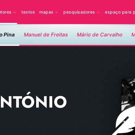
utores
textos
mapas
pesquisadores
espaço para 
o Pina
Manuel de Freitas
Mário de Carvalho
M
ANTÓNIO