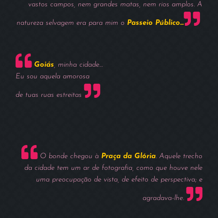
vastos campos, nem grandes matas, nem rios amplos. A
natureza selvagem era para mim o
Passeio Público…
Goiás
, minha cidade…
Eu sou aquela amorosa
de tuas ruas estreitas
O bonde chegou à
Praça da Glória
. Aquele trecho
da cidade tem um ar de fotografia, como que houve nele
uma preocupação de vista, de efeito de perspectiva; e
agradava-lhe.