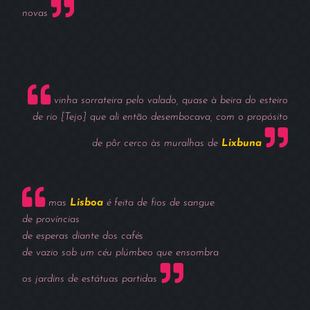
novas
vinha sorrateira pelo valado, quase à beira do esteiro
de rio [Tejo] que ali então desembocava, com o propósito
de pôr cerco às muralhas de
Lixbuna
mas
Lisboa
é feita de fios de sangue
de províncias
de esperas diante dos cafés
de vazio sob um céu plúmbeo que ensombra
os jardins de estátuas partidas