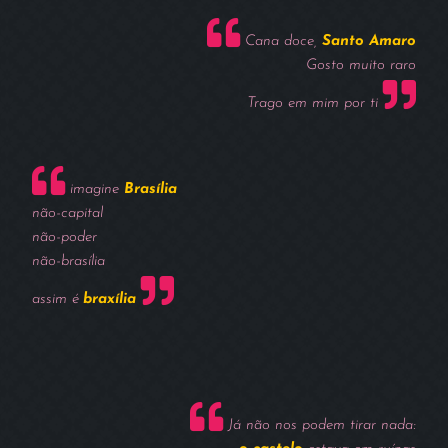
Cana doce,
Santo Amaro
Gosto muito raro
Trago em mim por ti
imagine
Brasília
não-capital
não-poder
não-brasília
assim é
braxília
Já não nos podem tirar nada: