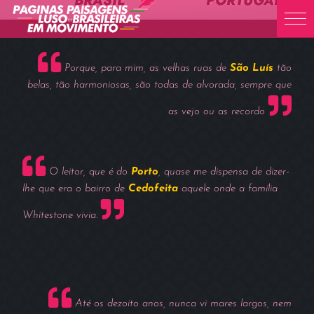
BRASIL
PORTUGAL
Skip
to
content
Porque, para mim, as velhas ruas de
São Luís
tão
belas, tão harmoniosas, são todas de alvorada, sempre que
as vejo ou as recordo
O leitor, que é do
Porto
, quase me dispensa de dizer-
lhe que era o bairro de
Cedofeita
aquele onde a família
Whitestone vivia.
Até os dezoito anos, nunca vi mares largos, nem