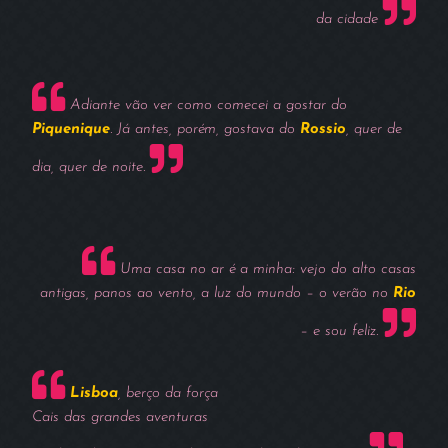
da cidade
Adiante vão ver como comecei a gostar do
Piquenique
. Já antes, porém, gostava do
Rossio
, quer de
dia, quer de noite.
Uma casa no ar é a minha: vejo do alto casas
antigas, panos ao vento, a luz do mundo – o verão no
Rio
– e sou feliz.
Lisboa
, berço da força
Cais das grandes aventuras