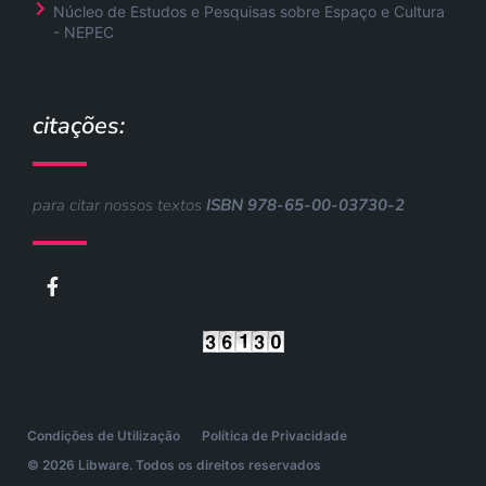
Núcleo de Estudos e Pesquisas sobre Espaço e Cultura
- NEPEC
citações:
para citar nossos textos
ISBN 978-65-00-03730-2
F
a
c
e
b
o
o
k
-
Condições de Utilização
Política de Privacidade
f
© 2026 Libware. Todos os direitos reservados