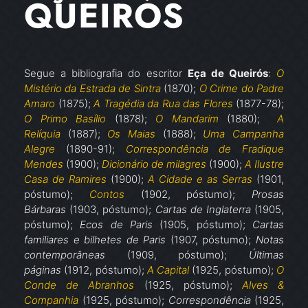
QUEIRÓS
Segue a bibliografia do escritor
Eça de Queirós
:
O
Mistério da Estrada de Sintra
(1870);
O Crime do Padre
Amaro
(1875);
A Tragédia da Rua das Flores
(1877-78);
O Primo Basílio
(1878);
O Mandarim
(1880);
A
Relíquia
(1887);
Os Maias
(1888);
Uma Campanha
Alegre
(1890-91);
Correspondência de Fradique
Mendes
(1900);
Dicionário de milagres
(1900);
A Ilustre
Casa de Ramires
(1900);
A Cidade e as Serras
(1901,
póstumo);
Contos
(1902, póstumo);
Prosas
Bárbaras
(1903, póstumo);
Cartas de Inglaterra
(1905,
póstumo);
Ecos de Paris
(1905, póstumo);
Cartas
familiares e bilhetes de Paris
(1907, póstumo);
Notas
contemporâneas
(1909, póstumo);
Últimas
páginas
(1912, póstumo);
A Capital
(1925, póstumo);
O
Conde de Abranhos
(1925, póstumo);
Alves &
Companhia
(1925, póstumo);
Correspondência
(1925,