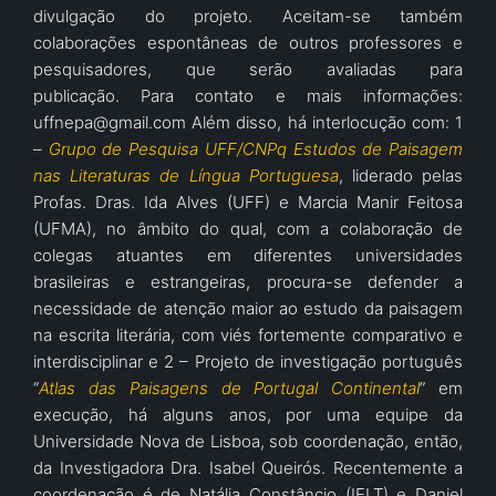
divulgação do projeto. Aceitam-se também
colaborações espontâneas de outros professores e
pesquisadores, que serão avaliadas para
publicação. Para contato e mais informações:
uffnepa@gmail.com Além disso, há interlocução com: 1
–
Grupo de Pesquisa UFF/CNPq Estudos de Paisagem
nas Literaturas de Língua Portuguesa
, liderado pelas
Profas. Dras. Ida Alves (UFF) e Marcia Manir Feitosa
(UFMA), no âmbito do qual, com a colaboração de
colegas atuantes em diferentes universidades
brasileiras e estrangeiras, procura-se defender a
necessidade de atenção maior ao estudo da paisagem
na escrita literária, com viés fortemente comparativo e
interdisciplinar e 2 – Projeto de investigação português
“
Atlas das Paisagens de Portugal Continental
” em
execução, há alguns anos, por uma equipe da
Universidade Nova de Lisboa, sob coordenação, então,
da Investigadora Dra. Isabel Queirós. Recentemente a
coordenação é de Natália Constâncio (IELT) e Daniel