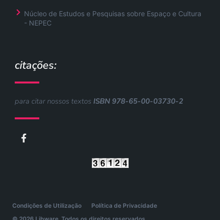
Núcleo de Estudos e Pesquisas sobre Espaço e Cultura
- NEPEC
citações:
para citar nossos textos
ISBN 978-65-00-03730-2
F
a
c
e
b
o
o
k
-
Condições de Utilização
Política de Privacidade
f
© 2026 Libware. Todos os direitos reservados