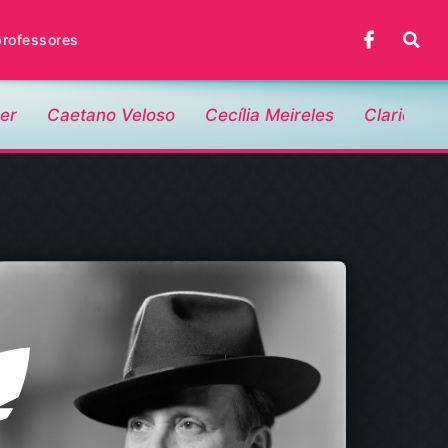
professores
er
Caetano Veloso
Cecília Meireles
Clarice Li