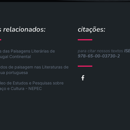
s relacionados:
citações:
para citar nossos textos
IS
s das Paisagens Literárias de
978-65-00-03730-2
ugal Continental
udos de paisagem nas Literaturas de
gua portuguesa
F
a
leo de Estudos e Pesquisas sobre
c
aço e Cultura - NEPEC
e
b
o
o
k
-
f