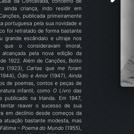
Casal da Concavada, concelho de
ainda criança, indo residir em
Canções, publicada primeiramente
ca portuguesa pela sua novidade e
o foi retratado de forma bastante
u grande escândalo e ultraje nos
 que o consideravam imoral,
e alcançada pela nova edição da
, de 1922. Além de
Canções
, Botto
za
(1923),
Cartas que me foram
1944),
Ódio e Amor
(1947),
Ainda
ros de poemas, contos e peças de
eratura infantil, como
O Livro das
e publicado na Irlanda. Em 1947,
 tentar reaver o sucesso de sua
trava em declínio desde começos da
ma atuação bastante modesta, mas
Fátima – Poema do Mundo
(1955),