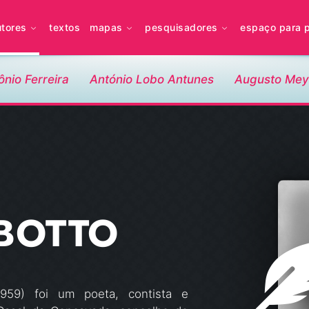
utores
textos
mapas
pesquisadores
espaço para 
ônio Ferreira
António Lobo Antunes
Augusto Mey
BOTTO
59) foi um poeta, contista e