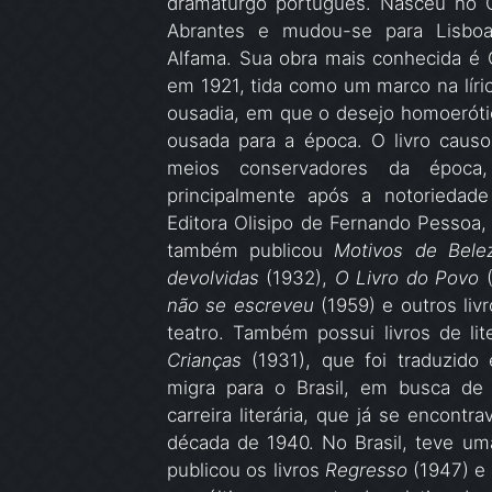
dramaturgo português. Nasceu no 
Abrantes e mudou-se para Lisboa 
Alfama. Sua obra mais conhecida é 
em 1921, tida como um marco na líri
ousadia, em que o desejo homoerótic
ousada para a época. O livro causo
meios conservadores da época,
principalmente após a notoriedad
Editora Olisipo de Fernando Pessoa
também publicou
Motivos de Bele
devolvidas
(1932),
O Livro do Povo
(
não se escreveu
(1959) e outros liv
teatro. Também possui livros de lit
Crianças
(1931), que foi traduzido 
migra para o Brasil, em busca de
carreira literária, que já se encon
década de 1940. No Brasil, teve u
publicou os livros
Regresso
(1947) e