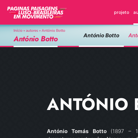
Skip
to
projeto
a
content
Início
»
autores
»
António Botto
ísio Azevedo
Angela Melim
António Botto
Ant
António Botto
ANTÓNIO 
António Tomás Botto
(1897 – 19