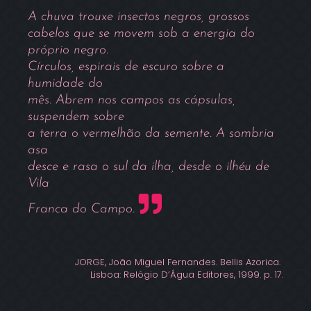
A chuva trouxe insectos negros, grossos
cabelos que se movem sob a energia do
próprio negro.
Círculos, espirais de escuro sobre a
humidade do
mês. Abrem nos campos as cápsulas,
suspendem sobre
a terra o vermelhão da semente. A sombria
asa
desce e rasa o sul da ilha, desde o ilhéu de
Vila
Franca do Campo.
JORGE, João Miguel Fernandes. Bellis Azorica.
Lisboa: Relógio D’Água Editores, 1999. p. 17.