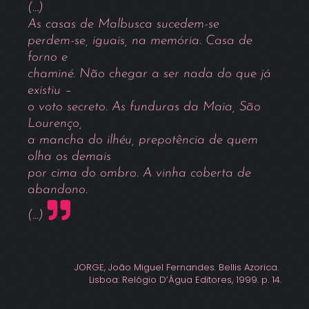
(…)
As casas de Malbusca sucedem-se
perdem-se, iguais, na memória. Casa de
forno e
chaminé. Não chegar a ser nada do que já
existiu –
o voto secreto. As funduras da Maia, São
Lourenço,
a mancha do ilhéu, prepotência de quem
olha os demais
por cima do ombro. A vinha coberta de
abandono.
(…)
JORGE, João Miguel Fernandes. Bellis Azorica.
Lisboa: Relógio D’Água Editores, 1999. p. 14.