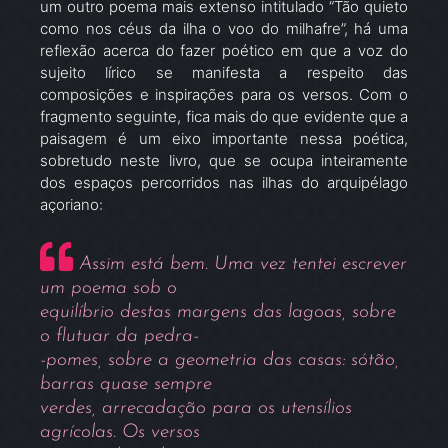
um outro poema mais extenso intitulado “Tão quieto
como nos céus da ilha o voo do milhafre”, há uma
reflexão acerca do fazer poético em que a voz do
sujeito lírico se manifesta a respeito das
composições e inspirações para os versos. Com o
fragmento seguinte, fica mais do que evidente que a
paisagem é um eixo importante nessa poética,
sobretudo neste livro, que se ocupa inteiramente
dos espaços percorridos nas ilhas do arquipélago
açoriano:
Assim está bem. Uma vez tentei escrever
um poema sob o
equilíbrio destas margens das lagoas, sobre
o flutuar da pedra-
-pomes, sobre a geometria das casas: sótão,
barras quase sempre
verdes, arrecadação para os utensílios
agrícolas. Os versos