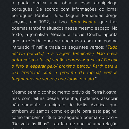
o poeta dedica uma obra a esse arquipélago
português. De acordo com informações do jornal
português Público, João Miguel Fernandes Jorge
lançara, em 1992, o livro
Terra Nostra
que traz
poemas também situados nesse mesmo espaço. No
texto, a jornalista Alexandra Lucas Coelho aponta
que a referida obra se encerrava com um poema
intitulado “Final” e trazia os seguintes versos: “
Tudo
estava perdido/ e a viagem terminara./ Não havia
outra coisa a fazer/ senão regressar a casa./ Fechar
o livro e esperar pelo/ próximo barco./ Partir para a
ilha fronteira/ com o produto da rapina/ versos
fragmentos de versos/ que foram o rosto.
“
Mesmo sem o conhecimento prévio de Terra Nostra,
mas com leitura dessa resenha, podemos associar
não somente a epígrafe de Bellis Azorica, que
também utilizamos como epígrafe para esta página,
como também o título do segundo poema do livro –
“De Volta às Ilhas” – ao fato de que há uma relação