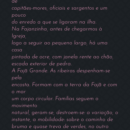
de
capitães-mores, oficiais e sargentos e um
pouco
do enredo a que se ligaram na ilha.
Na Fajanzinha, antes de chegarmos à
Igreja,
logo a seguir ao pequeno largo, há uma
casa
pintada de ocre, com janela rente ao chão,
escada exterior de pedra.
A Fajã Grande. As ribeiras despenham-se
pela
encosta. Formam com a terra da Fajã e com
o mar
um corpo circular. Famílias seguem o
movimento
natural, geram-se, destroem-se: a variação, o
instante, a mobilidade: sobre o caminho de
bruma e quase treva de verdes, no outro