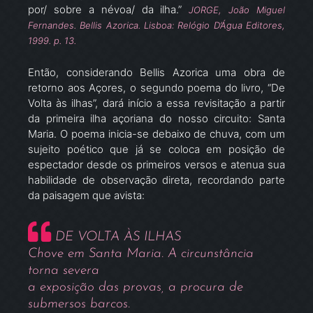
por/ sobre a névoa/ da ilha.”
JORGE, João Miguel
Fernandes. Bellis Azorica. Lisboa: Relógio D’Água Editores,
1999. p. 13.
Então, considerando Bellis Azorica uma obra de
retorno aos Açores, o segundo poema do livro, “De
Volta às ilhas”, dará início a essa revisitação a partir
da primeira ilha açoriana do nosso circuito: Santa
Maria. O poema inicia-se debaixo de chuva, com um
sujeito poético que já se coloca em posição de
espectador desde os primeiros versos e atenua sua
habilidade de observação direta, recordando parte
da paisagem que avista:
DE VOLTA ÀS ILHAS
Chove em Santa Maria. A circunstância
torna severa
a exposição das provas, a procura de
submersos barcos.