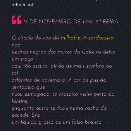
referencial:
17 DE NOVEMBRO DE 1994, 5ª FEIRA
O círculo do voo do
milhafre
. A
sardanisca
nas
pedras negras dos muros da Caloura deixa
um traço
azul tão escuro, ainda de mais sombra ao
sol
atlântico de novembro. A cor de pus da
centopeia que
ficou esmagada no mosaico velho perto da
lareira,
enquanto outra se fixou numa racha da
parede. Era
um líquido grosso de um falso branco.