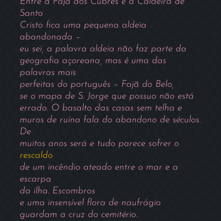
Entre a Fajã dos Cubres e a Caldeira de
Santo
Cristo fica uma pequena aldeia
abandonada –
eu sei, a palavra aldeia não faz parte da
geografia açoreana, mas é uma das
palavras mais
perfeitas do português – Fajã do Belo,
se o mapa de S. Jorge que possuo não está
errado. O basalto das casas sem telha e
muros de ruína fala do abandono de séculos.
De
muitos anos será e tudo parece sofrer o
rescaldo
de um incêndio ateado entre o mar e a
escarpa
da ilha. Escombros
e uma insensível flora de naufrágio
guardam a cruz do cemitério.