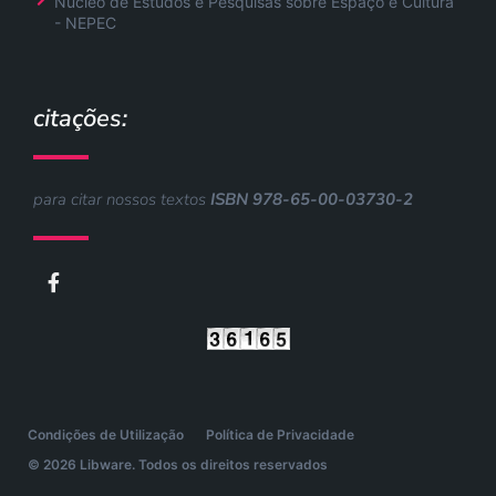
Núcleo de Estudos e Pesquisas sobre Espaço e Cultura
- NEPEC
citações:
para citar nossos textos
ISBN 978-65-00-03730-2
F
a
c
e
b
o
o
k
-
Condições de Utilização
Política de Privacidade
f
© 2026 Libware. Todos os direitos reservados