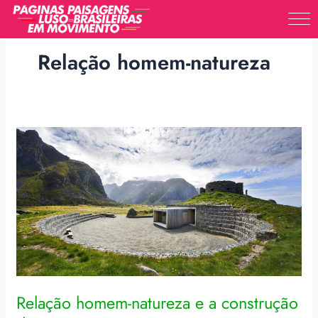
Skip
to
content
Relação homem-natureza
Relação
homem-
natureza
e
a
construção
de
paisagens
Relação homem-natureza e a construção